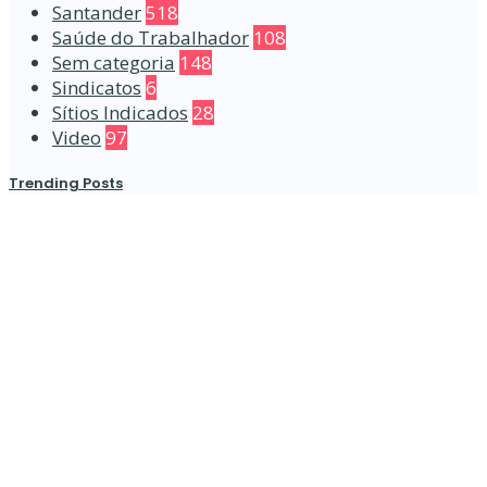
Santander
518
Saúde do Trabalhador
108
Sem categoria
148
Sindicatos
6
Sítios Indicados
28
Video
97
Trending Posts