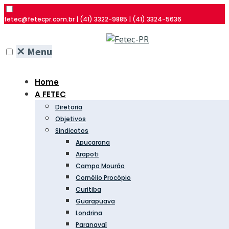
fetec@fetecpr.com.br | (41) 3322-9885 | (41) 3324-5636
✕
Menu
Home
A FETEC
Diretoria
Objetivos
Sindicatos
Apucarana
Arapoti
Campo Mourão
Cornélio Procópio
Curitiba
Guarapuava
Londrina
Paranavaí