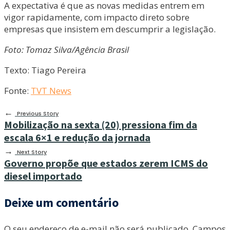
A expectativa é que as novas medidas entrem em
vigor rapidamente, com impacto direto sobre
empresas que insistem em descumprir a legislação.
Foto: Tomaz Silva/Agência Brasil
Texto: Tiago Pereira
Fonte:
TVT News
←
Previous Story
Mobilização na sexta (20) pressiona fim da
escala 6×1 e redução da jornada
→
Next Story
Governo propõe que estados zerem ICMS do
diesel importado
Deixe um comentário
O seu endereço de e-mail não será publicado.
Campos