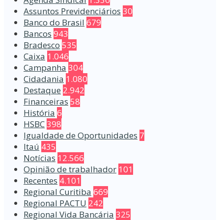
Assuntos Previdenciários
30
Banco do Brasil
679
Bancos
943
Bradesco
535
Caixa
1.046
Campanha
304
Cidadania
1.080
Destaque
2.942
Financeiras
58
História
6
HSBC
398
Igualdade de Oportunidades
7
Itaú
435
Notícias
12.566
Opinião de trabalhador
101
Recentes
4.101
Regional Curitiba
669
Regional PACTU
242
Regional Vida Bancária
325