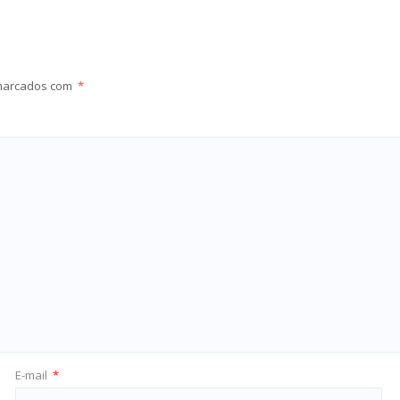
 marcados com
*
E-mail
*