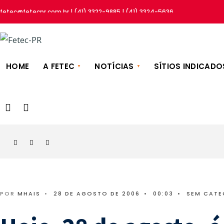
fetec@fetecpr.com.br | (41) 3322-9885 | (41) 3324-5636
HOME
A FETEC
NOTÍCIAS
SÍTIOS INDICADO
POR
MHAIS
•
28 DE AGOSTO DE 2006
•
00:03
•
SEM CATE