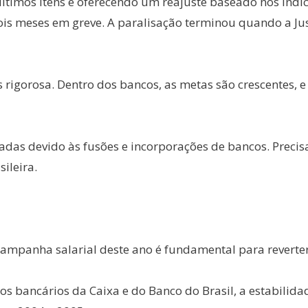
timos ítens e oferecendo um reajuste baseado nos índice
s meses em greve. A paralisação terminou quando a Just
 rigorosa. Dentro dos bancos, as metas são crescentes, e
das devido às fusões e incorporações de bancos. Preci
ileira.
ampanha salarial deste ano é fundamental para reverter
dos bancários da Caixa e do Banco do Brasil, a estabilid