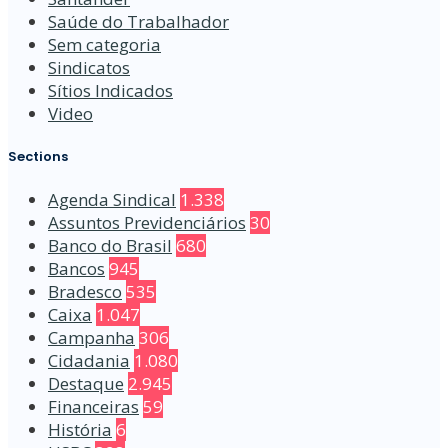
Saúde do Trabalhador
Sem categoria
Sindicatos
Sítios Indicados
Video
Sections
Agenda Sindical
1.338
Assuntos Previdenciários
30
Banco do Brasil
680
Bancos
945
Bradesco
535
Caixa
1.047
Campanha
306
Cidadania
1.080
Destaque
2.945
Financeiras
59
História
6