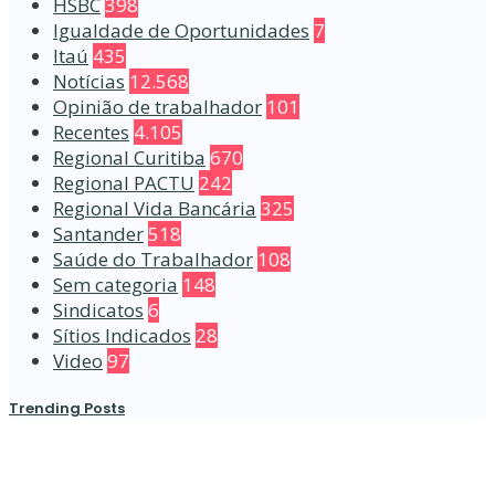
HSBC
398
Igualdade de Oportunidades
7
Itaú
435
Notícias
12.568
Opinião de trabalhador
101
Recentes
4.105
Regional Curitiba
670
Regional PACTU
242
Regional Vida Bancária
325
Santander
518
Saúde do Trabalhador
108
Sem categoria
148
Sindicatos
6
Sítios Indicados
28
Video
97
Trending Posts