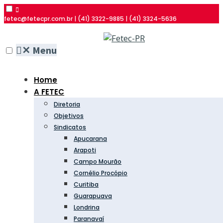
fetec@fetecpr.com.br | (41) 3322-9885 | (41) 3324-5636
✕
Menu
Home
A FETEC
Diretoria
Objetivos
Sindicatos
Apucarana
Arapoti
Campo Mourão
Cornélio Procópio
Curitiba
Guarapuava
Londrina
Paranavaí