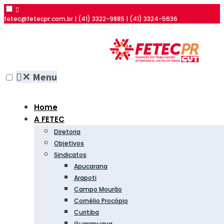
fetec@fetecpr.com.br | (41) 3322-9885 | (41) 3324-5636
✕
Menu
Home
A FETEC
Diretoria
Objetivos
Sindicatos
Apucarana
Arapoti
Campo Mourão
Cornélio Procópio
Curitiba
Guarapuava