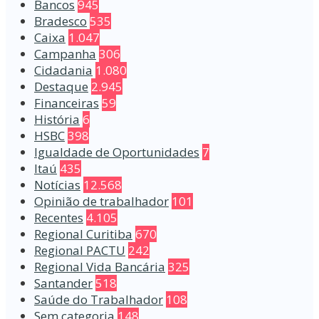
Bancos
945
Bradesco
535
Caixa
1.047
Campanha
306
Cidadania
1.080
Destaque
2.945
Financeiras
59
História
6
HSBC
398
Igualdade de Oportunidades
7
Itaú
435
Notícias
12.568
Opinião de trabalhador
101
Recentes
4.105
Regional Curitiba
670
Regional PACTU
242
Regional Vida Bancária
325
Santander
518
Saúde do Trabalhador
108
Sem categoria
148