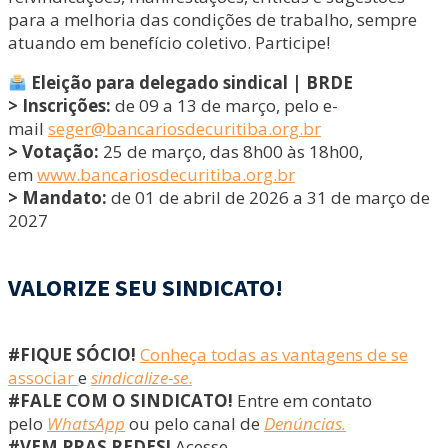
para a melhoria das condições de trabalho, sempre
atuando em benefício coletivo. Participe!
Eleição para delegado sindical | BRDE
> Inscrições:
de 09 a 13 de março, pelo e-
mail
seger@bancariosdecuritiba.org.br
> Votação:
25 de março, das 8h00 às 18h00,
em
www.bancariosdecuritiba.org.br
> Mandato:
de 01 de abril de 2026 a 31 de março de
2027
VALORIZE SEU SINDICATO!
#FIQUE SÓCIO!
Conheça todas as vantagens de se
associar
e
sindicalize-se
.
#FALE COM O SINDICATO!
Entre em contato
pelo
WhatsApp
ou pelo canal de
Denúncias.
#VEM PRAS REDES!
Acesse