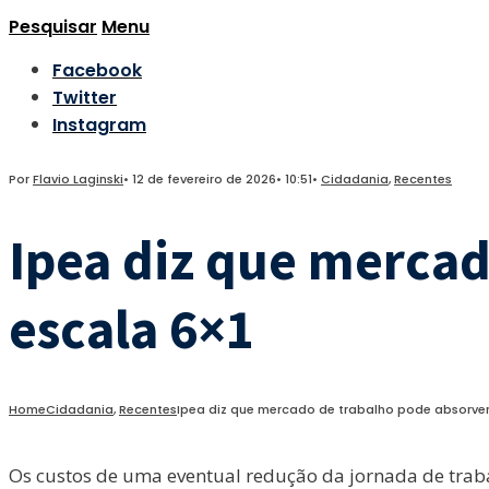
Pesquisar
Menu
Facebook
Twitter
Instagram
Por
Flavio Laginski
•
12 de fevereiro de 2026
•
10:51
•
Cidadania
,
Recentes
Ipea diz que mercad
escala 6×1
Home
Cidadania
,
Recentes
Ipea diz que mercado de trabalho pode absorver
Os custos de uma eventual redução da jornada de traba