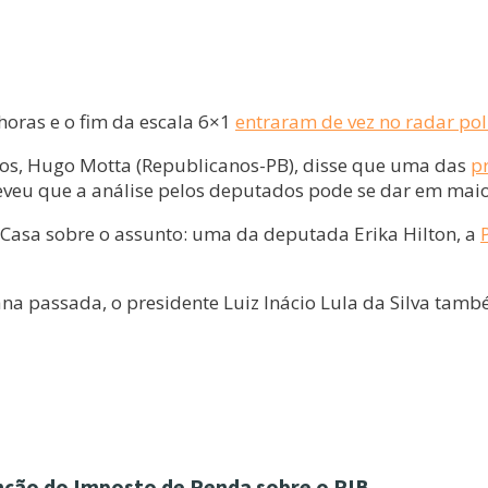
horas e o fim da escala 6×1
entraram de vez no radar polí
dos, Hugo Motta (Republicanos-PB), disse que uma das
p
reveu que a análise pelos deputados pode se dar em maio
 Casa sobre o assunto: uma da deputada Erika Hilton, a
a passada, o presidente Luiz Inácio Lula da Silva tam
enção do Imposto de Renda sobre o PIB