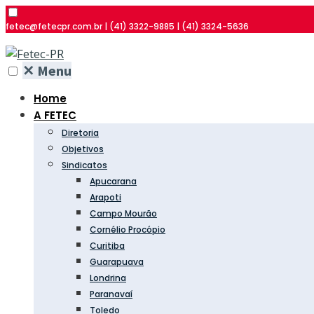
fetec@fetecpr.com.br | (41) 3322-9885 | (41) 3324-5636
✕
Menu
Home
A FETEC
Diretoria
Objetivos
Sindicatos
Apucarana
Arapoti
Campo Mourão
Cornélio Procópio
Curitiba
Guarapuava
Londrina
Paranavaí
Toledo