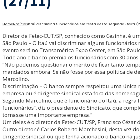
(27/11)
Home
Notícias
Itaú discrimina funcionários em festa desta segunda-feira (2
Diretor da Fetec-CUT/SP, conhecido como Cezinha, é um
São Paulo – O Itaú vai discriminar alguns funcionário
evento será no Transamérica Expo Center, em São Paulo
Todo ano o banco premia os funcionários com 30 anos d
“Não podemos questionar o mérito de ficar tanto tem
mandados embora. Se não fosse por essa política de de
Marcolino.
Discriminação – O banco sempre respeitou uma única r
empresa ou é dirigente sindical está fora das homenag
Segundo Marcolino, que é funcionário do Itaú, a regra 
funcionários”, diz o presidente do Sindicato, que comp
tornasse uma importante empresa.”
Um deles é o diretor da Fetec-CUT/SP, Francisco Cézar d
Outro diretor é Carlos Roberto Marchesini, desta vez 
dirigente sindical ou que tenha acionado o banco na jus