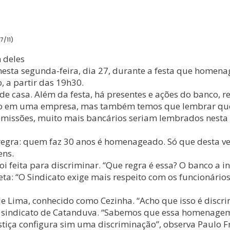
7/11)
 deles
s nesta segunda-feira, dia 27, durante a festa que hom
, a partir das 19h30.
e casa. Além da festa, há presentes e ações do banco, r
po em uma empresa, mas também temos que lembrar que 
missões, muito mais bancários seriam lembrados nesta d
egra: quem faz 30 anos é homenageado. Só que desta ve
ens.
foi feita para discriminar. “Que regra é essa? O banco a
leta: “O Sindicato exige mais respeito com os funcionár
e Lima, conhecido como Cezinha. “Acho que isso é discrim
do sindicato de Catanduva. “Sabemos que essa homenagem
tiça configura sim uma discriminação”, observa Paulo Fra