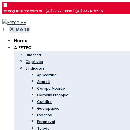
fetec@fetecpr.com.br | (41) 3322-9885 | (41) 3324-5636
✕
Menu
Home
A FETEC
Diretoria
Objetivos
Sindicatos
Apucarana
Arapoti
Campo Mourão
Cornélio Procópio
Curitiba
Guarapuava
Londrina
Paranavaí
Toledo