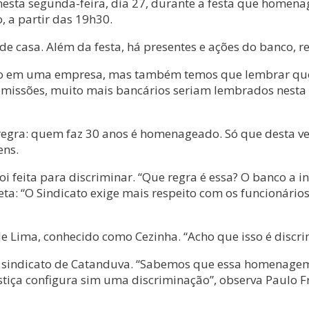
s nesta segunda-feira, dia 27, durante a festa que hom
, a partir das 19h30.
e casa. Além da festa, há presentes e ações do banco, r
po em uma empresa, mas também temos que lembrar que 
missões, muito mais bancários seriam lembrados nesta d
egra: quem faz 30 anos é homenageado. Só que desta ve
ens.
foi feita para discriminar. “Que regra é essa? O banco a
leta: “O Sindicato exige mais respeito com os funcionár
e Lima, conhecido como Cezinha. “Acho que isso é discrim
do sindicato de Catanduva. “Sabemos que essa homenagem
tiça configura sim uma discriminação”, observa Paulo Fra