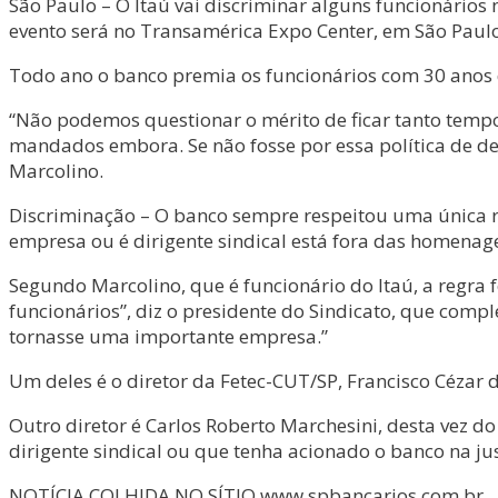
São Paulo – O Itaú vai discriminar alguns funcionário
evento será no Transamérica Expo Center, em São Paulo
Todo ano o banco premia os funcionários com 30 anos d
“Não podemos questionar o mérito de ficar tanto tem
mandados embora. Se não fosse por essa política de de
Marcolino.
Discriminação – O banco sempre respeitou uma única r
empresa ou é dirigente sindical está fora das homenag
Segundo Marcolino, que é funcionário do Itaú, a regra 
funcionários”, diz o presidente do Sindicato, que comp
tornasse uma importante empresa.”
Um deles é o diretor da Fetec-CUT/SP, Francisco Cézar d
Outro diretor é Carlos Roberto Marchesini, desta vez 
dirigente sindical ou que tenha acionado o banco na jus
NOTÍCIA COLHIDA NO SÍTIO www.spbancarios.com.br.