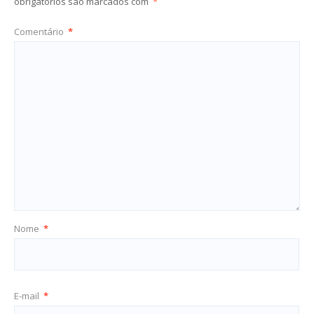
obrigatórios são marcados com
*
Comentário
*
Nome
*
E-mail
*