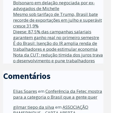
Bolsonaro em delação negociada por ex-
advogados de Michelle
Mesmo sob tarifaço de Trump, Brasil bate
recorde de exportações em julho e superávit
cresce 31,9%
Dieese: 87,5% das campanhas salariais
garantem ganho real no primeiro semestre
É do Brasil: Isenção do IR amplia renda de
trabalhadores e pode estimular economia
Nota da CUT: redução tímida dos juros trava
o desenvolvimento e pune trabalhadores
Comentários
Elias Soares
em
Conferência da Fetec mostra
para a categoria o Brasil que a gente quer
gilmar tiepo da silva
em
ASSOCIAÇÃO
BAMERINDUS – CARTA ABERTA