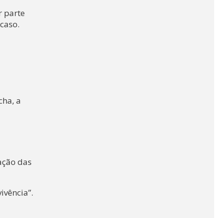
r parte
caso.
cha, a
ação das
ivência”.