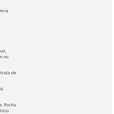
veria
nal,
m no
trata de
is
e. Rocha
tico.