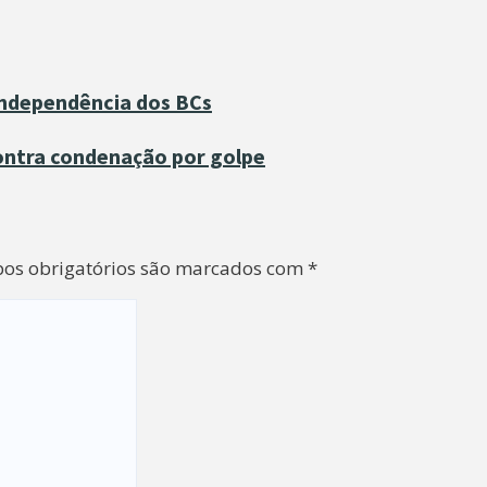
 independência dos BCs
ontra condenação por golpe
os obrigatórios são marcados com
*