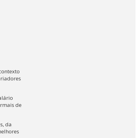
contexto
oriadores
alário
ormais de
s, da
melhores