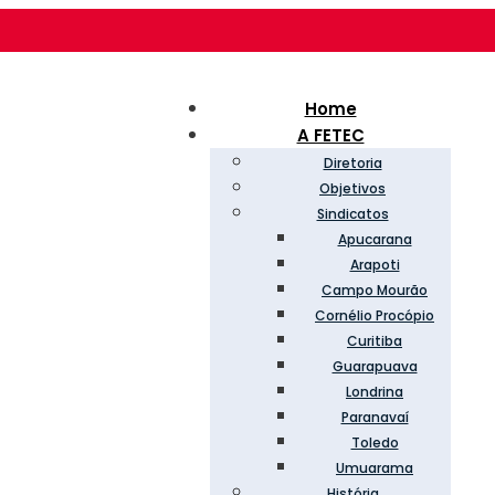
Home
A FETEC
Diretoria
Objetivos
Sindicatos
Apucarana
Arapoti
Campo Mourão
Cornélio Procópio
Curitiba
Guarapuava
Londrina
Paranavaí
Toledo
Umuarama
História