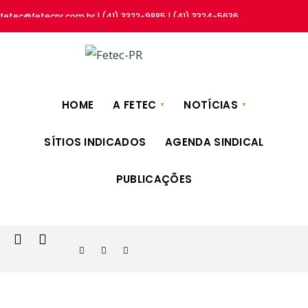
fetec@fetecpr.com.br | (41) 3322-9885 | (41) 3324-5636
HOME
A FETEC
NOTÍCIAS
SÍTIOS INDICADOS
AGENDA SINDICAL
PUBLICAÇÕES