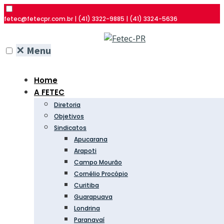
fetec@fetecpr.com.br | (41) 3322-9885 | (41) 3324-5636
✕
Menu
Home
A FETEC
Diretoria
Objetivos
Sindicatos
Apucarana
Arapoti
Campo Mourão
Cornélio Procópio
Curitiba
Guarapuava
Londrina
Paranavaí