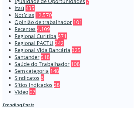
Igualdade de Oportunidades
7
Itaú
435
Notícias
12.570
Opinião de trabalhador
101
Recentes
4.109
Regional Curitiba
671
Regional PACTU
242
Regional Vida Bancária
325
Santander
518
Saúde do Trabalhador
108
Sem categoria
148
Sindicatos
6
Sítios Indicados
28
Video
97
Trending Posts