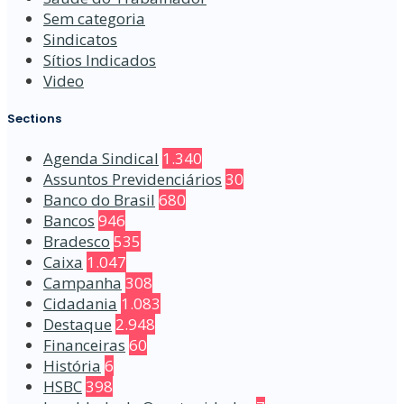
Sem categoria
Sindicatos
Sítios Indicados
Video
Sections
Agenda Sindical
1.340
Assuntos Previdenciários
30
Banco do Brasil
680
Bancos
946
Bradesco
535
Caixa
1.047
Campanha
308
Cidadania
1.083
Destaque
2.948
Financeiras
60
História
6
HSBC
398