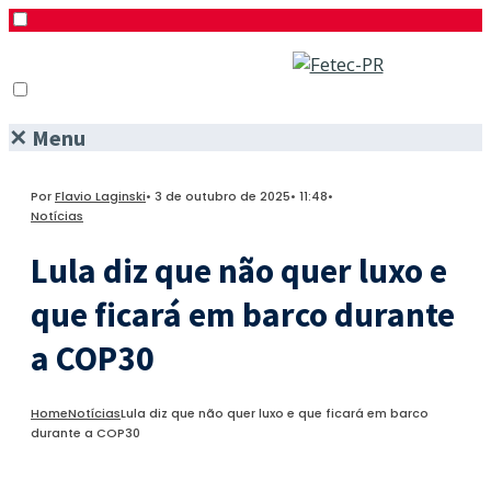
✕
Menu
Pesquisar
Menu
Facebook
Por
Flavio Laginski
•
3 de outubro de 2025
•
11:48
•
Twitter
Notícias
Instagram
Lula diz que não quer luxo e
que ficará em barco durante
a COP30
Home
Notícias
Lula diz que não quer luxo e que ficará em barco
durante a COP30