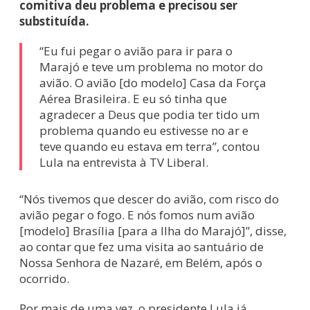
comitiva deu problema e precisou ser
substituída.
“Eu fui pegar o avião para ir para o
Marajó e teve um problema no motor do
avião. O avião [do modelo] Casa da Força
Aérea Brasileira. E eu só tinha que
agradecer a Deus que podia ter tido um
problema quando eu estivesse no ar e
teve quando eu estava em terra”, contou
Lula na entrevista à TV Liberal.
“Nós tivemos que descer do avião, com risco do
avião pegar o fogo. E nós fomos num avião
[modelo] Brasília [para a Ilha do Marajó]”, disse,
ao contar que fez uma visita ao santuário de
Nossa Senhora de Nazaré, em Belém, após o
ocorrido.
Por mais de uma vez, o presidente Lula já