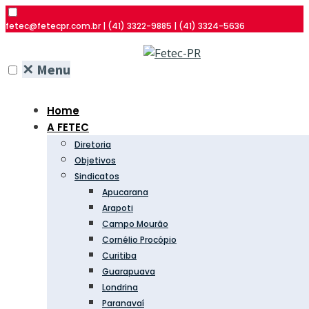
fetec@fetecpr.com.br | (41) 3322-9885 | (41) 3324-5636
✕
Menu
Home
A FETEC
Diretoria
Objetivos
Sindicatos
Apucarana
Arapoti
Campo Mourão
Cornélio Procópio
Curitiba
Guarapuava
Londrina
Paranavaí