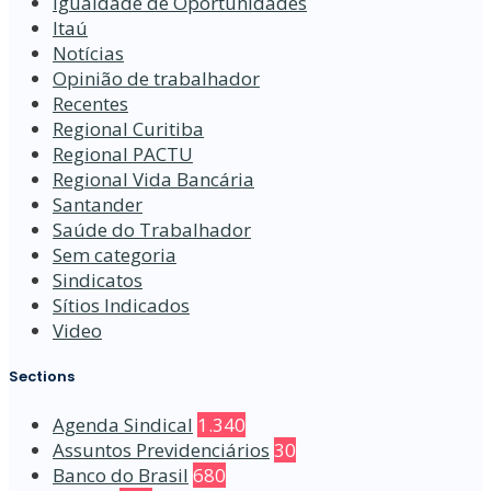
Igualdade de Oportunidades
Itaú
Notícias
Opinião de trabalhador
Recentes
Regional Curitiba
Regional PACTU
Regional Vida Bancária
Santander
Saúde do Trabalhador
Sem categoria
Sindicatos
Sítios Indicados
Video
Sections
Agenda Sindical
1.340
Assuntos Previdenciários
30
Banco do Brasil
680