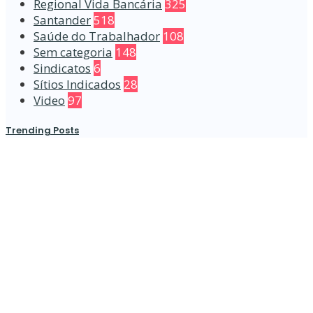
Regional Vida Bancária
325
Santander
518
Saúde do Trabalhador
108
Sem categoria
148
Sindicatos
6
Sítios Indicados
28
Video
97
Trending Posts