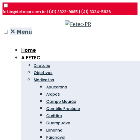
fetec@fetecpr.com.br | (41) 3322-9885 | (41) 3324-5636
✕
Menu
Home
A FETEC
Diretoria
Objetivos
Sindicatos
Apucarana
Arapoti
Campo Mourão
Cornélio Procópio
Curitiba
Guarapuava
Londrina
Paranavaí