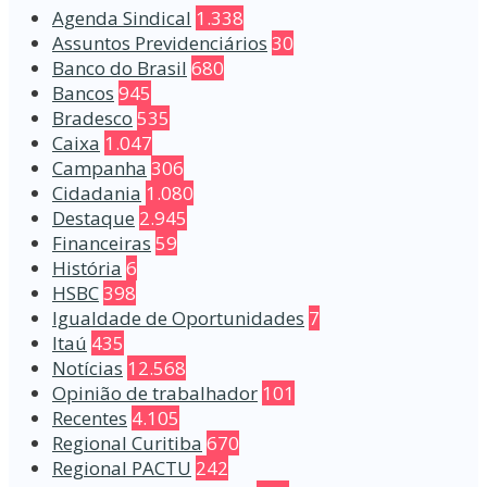
Agenda Sindical
1.338
Assuntos Previdenciários
30
Banco do Brasil
680
Bancos
945
Bradesco
535
Caixa
1.047
Campanha
306
Cidadania
1.080
Destaque
2.945
Financeiras
59
História
6
HSBC
398
Igualdade de Oportunidades
7
Itaú
435
Notícias
12.568
Opinião de trabalhador
101
Recentes
4.105
Regional Curitiba
670
Regional PACTU
242