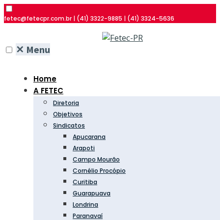
fetec@fetecpr.com.br | (41) 3322-9885 | (41) 3324-5636
✕
Menu
Home
A FETEC
Diretoria
Objetivos
Sindicatos
Apucarana
Arapoti
Campo Mourão
Cornélio Procópio
Curitiba
Guarapuava
Londrina
Paranavaí