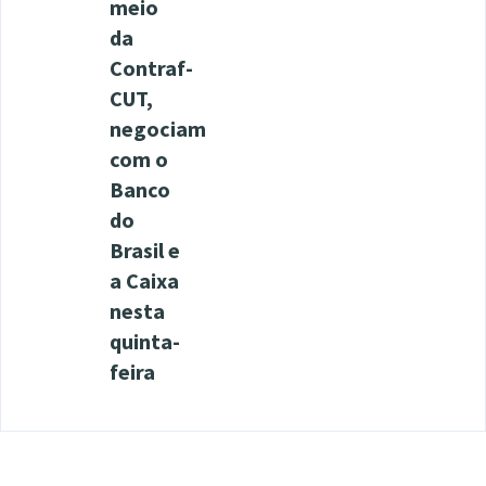
meio
da
Contraf-
CUT,
negociam
com o
Banco
do
Brasil e
a Caixa
nesta
quinta-
feira