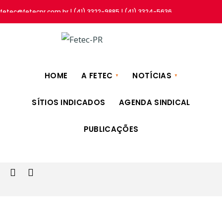
fetec@fetecpr.com.br | (41) 3322-9885 | (41) 3324-5636
HOME
A FETEC
NOTÍCIAS
SÍTIOS INDICADOS
AGENDA SINDICAL
PUBLICAÇÕES