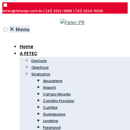
fetec@fetecpr.com.br | (41) 3322-9885 | (41) 3324-5636
✕
Menu
Home
A FETEC
Diretoria
Objetivos
Sindicatos
Apucarana
Arapoti
Campo Mourão
Cornélio Procópio
Curitiba
Guarapuava
Londrina
Paranavaí