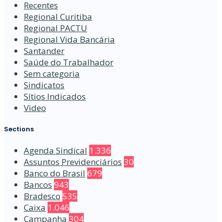
Recentes
Regional Curitiba
Regional PACTU
Regional Vida Bancária
Santander
Saúde do Trabalhador
Sem categoria
Sindicatos
Sítios Indicados
Video
Sections
Agenda Sindical
1.336
Assuntos Previdenciários
30
Banco do Brasil
679
Bancos
943
Bradesco
535
Caixa
1.046
Campanha
304