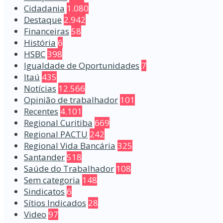
Cidadania
1.080
Destaque
2.942
Financeiras
58
História
6
HSBC
398
Igualdade de Oportunidades
7
Itaú
435
Notícias
12.566
Opinião de trabalhador
101
Recentes
4.101
Regional Curitiba
669
Regional PACTU
242
Regional Vida Bancária
325
Santander
518
Saúde do Trabalhador
108
Sem categoria
148
Sindicatos
6
Sítios Indicados
28
Video
97