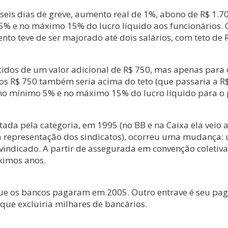
eis dias de greve, aumento real de 1%, abono de R$ 1.70
5% e no máximo 15% do lucro líquido aos funcionários. 
to teve de ser majorado até dois salários, com teto de 
escidos de um valor adicional de R$ 750, mas apenas pa
s R$ 750 também seria acima do teto (que passaria a R$
 no mínimo 5% e no máximo 15% do lucro líquido para o
stada pela categoria, em 1995 (no BB e na Caixa ela veio
representação dos sindicatos), ocorreu uma mudança: u
vindicado. A partir de assegurada em convenção coletiv
ximos anos.
o que os bancos pagaram em 2005. Outro entrave é seu p
que excluiria milhares de bancários.