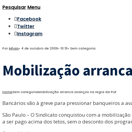
Pesquisar
Menu
Facebook
Twitter
Instagram
Por
Mhais
•
4 de outubro de 2006
•
10:15
•
Sem categoria
Mobilização arranca
Home
Sem categoria
Mobilização arranca avanços na regra da PLR
Bancários vão à greve para pressionar banqueiros a av
São Paulo – O Sindicato conquistou com a mobilização av
a ser pago acima dos tetos, sem o desconto dos program