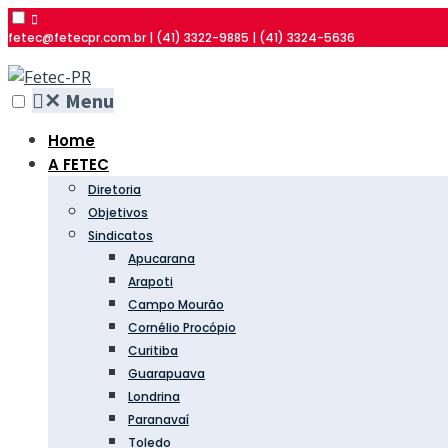
fetec@fetecpr.com.br | (41) 3322-9885 | (41) 3324-5636
✕
Menu
Home
A FETEC
Diretoria
Objetivos
Sindicatos
Apucarana
Arapoti
Campo Mourão
Cornélio Procópio
Curitiba
Guarapuava
Londrina
Paranavaí
Toledo