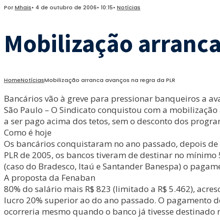
Por
Mhais
•
4 de outubro de 2006
•
10:15
•
Notícias
Mobilização arranca
Home
Notícias
Mobilização arranca avanços na regra da PLR
Bancários vão à greve para pressionar banqueiros a av
São Paulo – O Sindicato conquistou com a mobilização av
a ser pago acima dos tetos, sem o desconto dos program
Como é hoje
Os bancários conquistaram no ano passado, depois de s
PLR de 2005, os bancos tiveram de destinar no mínimo 
(caso do Bradesco, Itaú e Santander Banespa) o pagamen
A proposta da Fenaban
80% do salário mais R$ 823 (limitado a R$ 5.462), acr
lucro 20% superior ao do ano passado. O pagamento do
ocorreria mesmo quando o banco já tivesse destinado