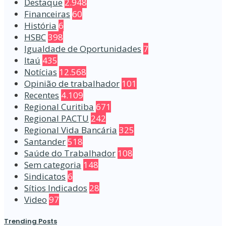
Destaque
2.948
Financeiras
60
História
6
HSBC
398
Igualdade de Oportunidades
7
Itaú
435
Notícias
12.568
Opinião de trabalhador
101
Recentes
4.109
Regional Curitiba
671
Regional PACTU
242
Regional Vida Bancária
325
Santander
518
Saúde do Trabalhador
108
Sem categoria
148
Sindicatos
6
Sítios Indicados
28
Video
97
Trending Posts