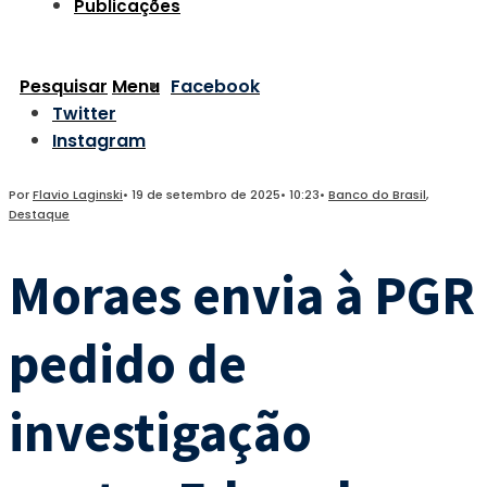
Publicações
Pesquisar
Menu
Facebook
Twitter
Instagram
Por
Flavio Laginski
•
19 de setembro de 2025
•
10:23
•
Banco do Brasil
,
Destaque
Moraes envia à PGR
pedido de
investigação