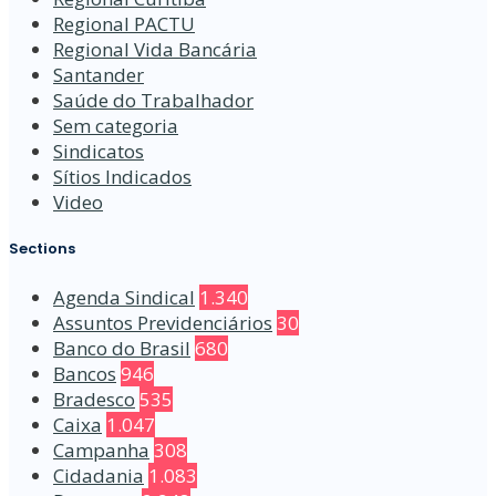
Regional PACTU
Regional Vida Bancária
Santander
Saúde do Trabalhador
Sem categoria
Sindicatos
Sítios Indicados
Video
Sections
Agenda Sindical
1.340
Assuntos Previdenciários
30
Banco do Brasil
680
Bancos
946
Bradesco
535
Caixa
1.047
Campanha
308
Cidadania
1.083