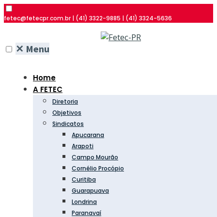
fetec@fetecpr.com.br | (41) 3322-9885 | (41) 3324-5636
✕
Menu
Home
A FETEC
Diretoria
Objetivos
Sindicatos
Apucarana
Arapoti
Campo Mourão
Cornélio Procópio
Curitiba
Guarapuava
Londrina
Paranavaí