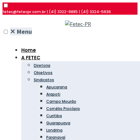
fetec@fetecpr.com.br | (41) 3322-9885 | (41) 3324-5636
✕
Menu
Home
A FETEC
Diretoria
Objetivos
Sindicatos
Apucarana
Arapoti
Campo Mourão
Cornélio Procópio
Curitiba
Guarapuava
Londrina
Paranavaí