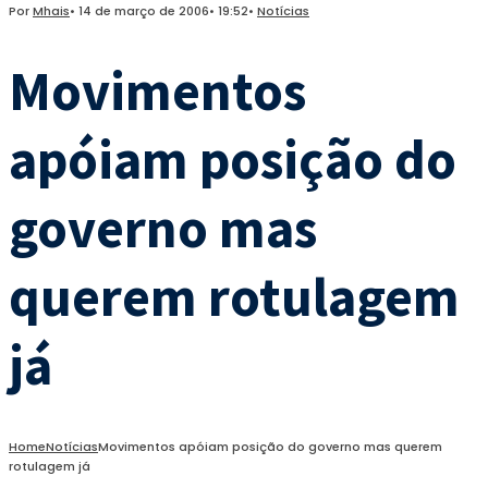
Por
Mhais
•
14 de março de 2006
•
19:52
•
Notícias
Movimentos
apóiam posição do
governo mas
querem rotulagem
já
Home
Notícias
Movimentos apóiam posição do governo mas querem
rotulagem já