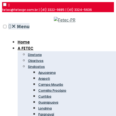
fetec@fetecpr.com.br | (41) 3322-9885 | (41) 3324-5636
✕
Menu
Home
A FETEC
Diretoria
Objetivos
Sindicatos
Apucarana
Arapoti
Campo Mourão
Cornélio Procópio
Curitiba
Guarapuava
Londrina
Paranavaí