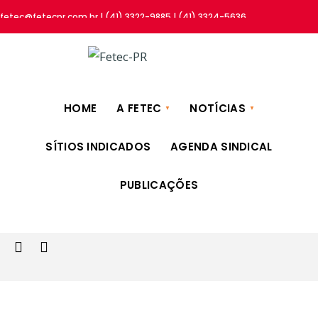
fetec@fetecpr.com.br | (41) 3322-9885 | (41) 3324-5636
HOME
A FETEC
NOTÍCIAS
SÍTIOS INDICADOS
AGENDA SINDICAL
PUBLICAÇÕES