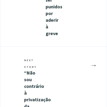
punidos
por
aderir
à
greve
NEXT
→
STORY
“Não
sou
contrário
à
privatização
da