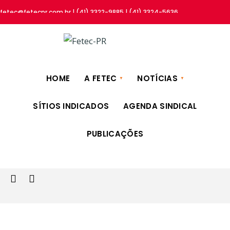
fetec@fetecpr.com.br | (41) 3322-9885 | (41) 3324-5636
HOME
A FETEC
NOTÍCIAS
SÍTIOS INDICADOS
AGENDA SINDICAL
PUBLICAÇÕES