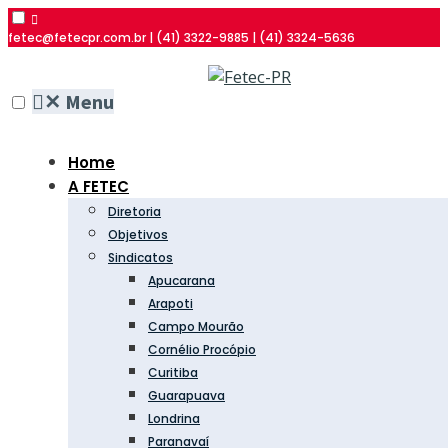
fetec@fetecpr.com.br | (41) 3322-9885 | (41) 3324-5636
✕
Menu
Home
A FETEC
Diretoria
Objetivos
Sindicatos
Apucarana
Arapoti
Campo Mourão
Cornélio Procópio
Curitiba
Guarapuava
Londrina
Paranavaí