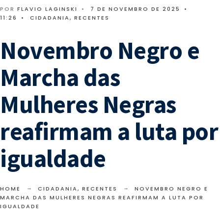
POR
FLAVIO LAGINSKI
•
7 DE NOVEMBRO DE 2025
•
11:26
•
CIDADANIA
,
RECENTES
Novembro Negro e
Marcha das
Mulheres Negras
reafirmam a luta por
igualdade
HOME
CIDADANIA
,
RECENTES
NOVEMBRO NEGRO E
MARCHA DAS MULHERES NEGRAS REAFIRMAM A LUTA POR
IGUALDADE