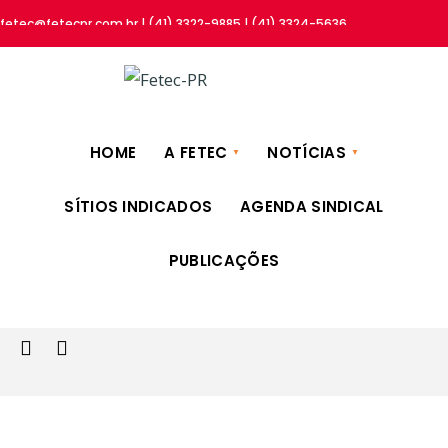
fetec@fetecpr.com.br | (41) 3322-9885 | (41) 3324-5636
HOME
A FETEC
NOTÍCIAS
SÍTIOS INDICADOS
AGENDA SINDICAL
PUBLICAÇÕES