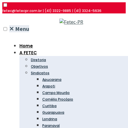
fetec@fetecpr.com.br | (41) 3322-9885 | (41) 3324-5636
✕
Menu
Home
A FETEC
Diretoria
Objetivos
Sindicatos
Apucarana
Arapoti
Campo Mourão
Cornélio Procópio
Curitiba
Guarapuava
Londrina
Paranavaí