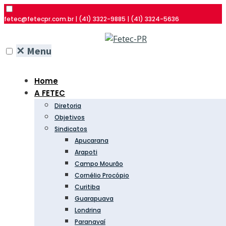
fetec@fetecpr.com.br | (41) 3322-9885 | (41) 3324-5636
✕
Menu
Home
A FETEC
Diretoria
Objetivos
Sindicatos
Apucarana
Arapoti
Campo Mourão
Cornélio Procópio
Curitiba
Guarapuava
Londrina
Paranavaí