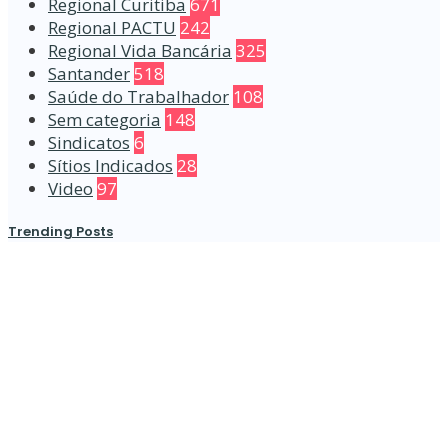
Regional Curitiba
671
Regional PACTU
242
Regional Vida Bancária
325
Santander
518
Saúde do Trabalhador
108
Sem categoria
148
Sindicatos
6
Sítios Indicados
28
Video
97
Trending Posts