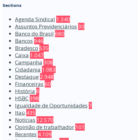
Sections
Agenda Sindical
1.340
Assuntos Previdenciários
30
Banco do Brasil
680
Bancos
946
Bradesco
535
Caixa
1.047
Campanha
308
Cidadania
1.083
Destaque
2.948
Financeiras
60
História
6
HSBC
398
Igualdade de Oportunidades
7
Itaú
435
Notícias
12.570
Opinião de trabalhador
101
Recentes
4.109