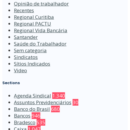
Opinião de trabalhador
Recentes
Regional Curitiba
Regional PACTU
Regional Vida Bancária
Santander
Saúde do Trabalhador
Sem categoria
Sindicatos
Sítios Indicados
Video
Sections
Agenda Sindical
1.340
Assuntos Previdenciários
30
Banco do Brasil
680
Bancos
946
Bradesco
535
Caixa
1.047