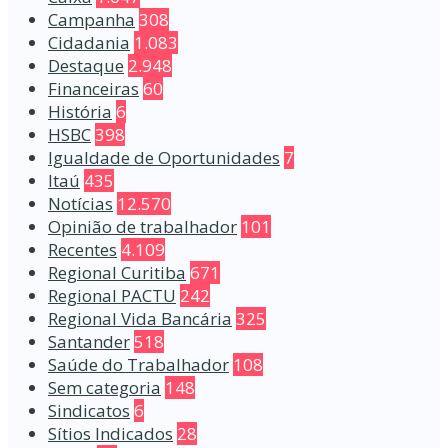
Campanha
308
Cidadania
1.083
Destaque
2.948
Financeiras
60
História
6
HSBC
398
Igualdade de Oportunidades
7
Itaú
435
Notícias
12.570
Opinião de trabalhador
101
Recentes
4.109
Regional Curitiba
671
Regional PACTU
242
Regional Vida Bancária
325
Santander
518
Saúde do Trabalhador
108
Sem categoria
148
Sindicatos
6
Sítios Indicados
28