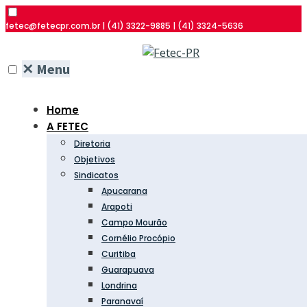
fetec@fetecpr.com.br | (41) 3322-9885 | (41) 3324-5636
✕
Menu
Home
A FETEC
Diretoria
Objetivos
Sindicatos
Apucarana
Arapoti
Campo Mourão
Cornélio Procópio
Curitiba
Guarapuava
Londrina
Paranavaí