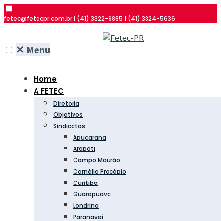
fetec@fetecpr.com.br | (41) 3322-9885 | (41) 3324-5636
✕
Menu
Home
A FETEC
Diretoria
Objetivos
Sindicatos
Apucarana
Arapoti
Campo Mourão
Cornélio Procópio
Curitiba
Guarapuava
Londrina
Paranavaí