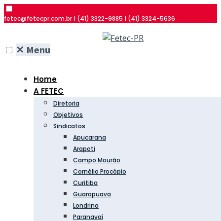
fetec@fetecpr.com.br | (41) 3322-9885 | (41) 3324-5636
✕
Menu
Home
A FETEC
Diretoria
Objetivos
Sindicatos
Apucarana
Arapoti
Campo Mourão
Cornélio Procópio
Curitiba
Guarapuava
Londrina
Paranavaí