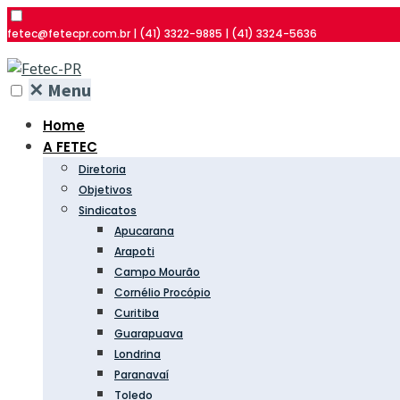
fetec@fetecpr.com.br | (41) 3322-9885 | (41) 3324-5636
✕
Menu
Home
A FETEC
Diretoria
Objetivos
Sindicatos
Apucarana
Arapoti
Campo Mourão
Cornélio Procópio
Curitiba
Guarapuava
Londrina
Paranavaí
Toledo