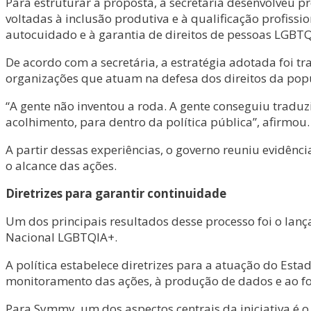
Para estruturar a proposta, a secretaria desenvolveu pr
voltadas à inclusão produtiva e à qualificação profiss
autocuidado e à garantia de direitos de pessoas LGBTQIA
De acordo com a secretária, a estratégia adotada foi t
organizações que atuam na defesa dos direitos da po
“A gente não inventou a roda. A gente conseguiu tradu
acolhimento, para dentro da política pública”, afirmou.
A partir dessas experiências, o governo reuniu evidên
o alcance das ações.
Diretrizes para garantir continuidade
Um dos principais resultados desse processo foi o lan
Nacional LGBTQIA+.
A política estabelece diretrizes para a atuação do Esta
monitoramento das ações, à produção de dados e ao for
Para Symmy, um dos aspectos centrais da iniciativa é