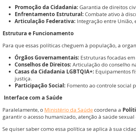
Promoção da Cidadania:
Garantia de direitos civi
Enfrentamento Estrutural:
Combate ativo à discr
Articulação Federativa:
Integração entre União, e
Estrutura e Funcionamento
Para que essas políticas cheguem à população, a orga
Órgãos Governamentais:
Estruturas focadas em f
Conselhos de Direitos:
Articulação do conselho na
Casas da Cidadania LGBTQIA+:
Equipamentos fís
justiça.
Participação Social:
Fomento ao controle social p
Interface com a Saúde
Paralelamente, o
Ministério da Saúde
coordena a
Polít
garantir o acesso humanizado, atenção à saúde sexual
Se quiser saber como essa política se aplica à sua cida