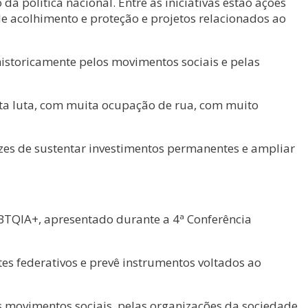
a política nacional. Entre as iniciativas estão ações
de acolhimento e proteção e projetos relacionados ao
historicamente pelos movimentos sociais e pelas
ita luta, com muita ocupação de rua, com muito
azes de sustentar investimentos permanentes e ampliar
GBTQIA+, apresentado durante a 4ª Conferência
tes federativos e prevê instrumentos voltados ao
s movimentos sociais, pelas organizações da sociedade