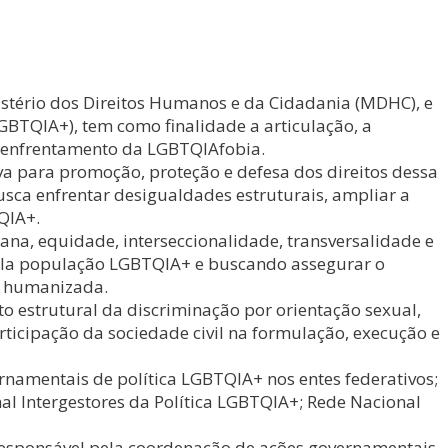
istério dos Direitos Humanos e da Cidadania (MDHC), e
GBTQIA+), tem como finalidade a articulação, a
o enfrentamento da LGBTQIAfobia.
va para promoção, proteção e defesa dos direitos dessa
usca enfrentar desigualdades estruturais, ampliar a
QIA+.
na, equidade, interseccionalidade, transversalidade e
 pela população LGBTQIA+ e buscando assegurar o
ão humanizada.
nto estrutural da discriminação por orientação sexual,
articipação da sociedade civil na formulação, execução e
ernamentais de política LGBTQIA+ nos entes federativos;
al Intergestores da Política LGBTQIA+; Rede Nacional
responsável pela coordenação de ações governamentais