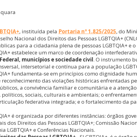
aquara
LGBTQIA+
, instituída pela
Portaria nº 1.825/2025
, do Min
nselho Nacional dos Direitos das Pessoas LGBTQIA+ (CNL
blicas para a cidadania plena de pessoas LGBTQIA+ e 
TQIA+ estabelece um marco de coordenação interfederati
Federal, municípios e sociedade civil
. O instrumento b
nsversal, intersetorial e contínua para a população LGBT
TQIA+ fundamenta-se em princípios como dignidade huma
 e reconhecimento das violações históricas enfrentadas
públicos, a convivência familiar e comunitária e a atenç
 políticos, sociais, culturais e ambientais; o enfrentame
articulação federativa integrada; e o fortalecimento da p
QIA+ é organizada por diferentes instâncias: órgãos gov
pais dos Direitos das Pessoas LGBTQIA+; Comissão Nacion
nia LGBTQIA+ e Conferências Nacionais.
ireitos das Pessoas LGBTQIA+
– SLGBTQIA+, é o órgão 