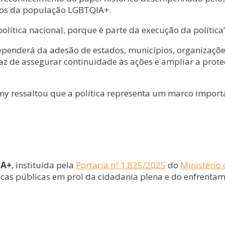
eitos da população LGBTQIA+.
política nacional, porque é parte da execução da política
dependerá da adesão de estados, municípios, organizaçõ
paz de assegurar continuidade às ações e ampliar a pro
my ressaltou que a política representa um marco import
IA+
, instituída pela
Portaria nº 1.825/2025
do
Ministério
cas públicas em prol da cidadania plena e do enfrentamen