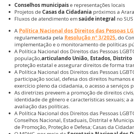
Conselhos municipais
e representações locais
Projetos de
Casas da Cidadania
próximos a Arar
Fluxos de atendimento em
saúde integral
no SUS
A
Política Nacional dos Direitos das Pessoas 
regulamentada pela
Resolução nº 3/2025
, do Co
implementação e o monitoramento de políticas pú
A Política Nacional dos Direitos das Pessoas LGB
população,
articulando União, Estados, Distrito 
proteção estatal e assegurar direitos de forma tra
A Política Nacional dos Direitos das Pessoas LGB
participação social, defesa dos direitos humanos
exercício pleno da cidadania, o acesso a serviços 
As diretrizes preveem a promoção de direitos civis,
identidade de gênero e características sexuais; a 
avaliação das políticas.
A Política Nacional dos Direitos das Pessoas LGBT
Conselhos Nacional, Estaduais, Distrital e Munici
de Promoção, Proteção e Defesa; Casas da Cidada
O MDHC, por meio da
Secretaria Nacional dos D