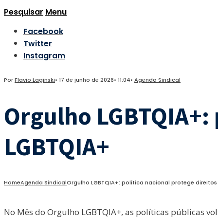
Pesquisar
Menu
Facebook
Twitter
Instagram
Por
Flavio Laginski
•
17 de junho de 2026
•
11:04
•
Agenda Sindical
Orgulho LGBTQIA+: p
LGBTQIA+
Home
Agenda Sindical
Orgulho LGBTQIA+: política nacional protege direito
No Mês do Orgulho LGBTQIA+, as políticas públicas v