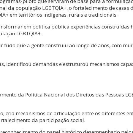
ogramas-piloto que serviram de base para a formulação d
ional da população LGBTQIA+, o fortalecimento de casas 
+ em territórios indígenas, rurais e tradicionais.
ransformar em política pública experiências construídas 
pulação LGBTQIA+.
zir tudo que a gente construiu ao longo de anos, com mu
cias, identificou demandas e estruturou mecanismos cap
çamento da Política Nacional dos Direitos das Pessoas L
do, cria mecanismos de articulação entre os diferentes en
talecimento da participação social.
 o reconhecimento do papel histórico desempenhado pelo