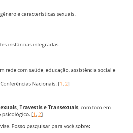
ênero e características sexuais.
es instâncias integradas:
rede com saúde, educação, assistência social e
Conferências Nacionais. [
1
,
2
]
sexuais, Travestis e Transexuais
, com foco em
psicológico. [
1
,
2
]
avise. Posso pesquisar para você sobre: