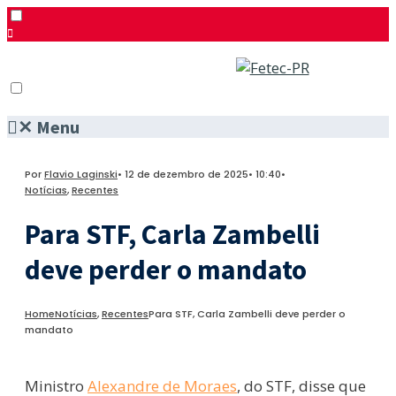
✕
Menu
Pesquisar
Menu
Facebook
Por
Flavio Laginski
•
12 de dezembro de 2025
•
10:40
•
Twitter
Notícias
,
Recentes
Instagram
Para STF, Carla Zambelli
deve perder o mandato
Home
Notícias
,
Recentes
Para STF, Carla Zambelli deve perder o
mandato
Ministro
Alexandre de Moraes
, do STF, disse que