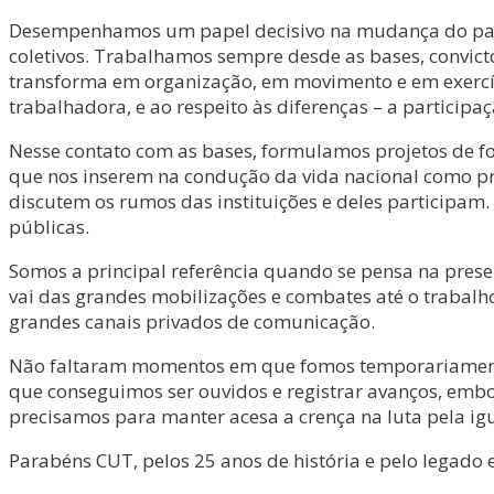
Desempenhamos um papel decisivo na mudança do país, e 
coletivos. Trabalhamos sempre desde as bases, convict
transforma em organização, em movimento e em exercíci
trabalhadora, e ao respeito às diferenças – a particip
Nesse contato com as bases, formulamos projetos de f
que nos inserem na condução da vida nacional como pro
discutem os rumos das instituições e deles participam. 
públicas.
Somos a principal referência quando se pensa na pres
vai das grandes mobilizações e combates até o trabal
grandes canais privados de comunicação.
Não faltaram momentos em que fomos temporariamente d
que conseguimos ser ouvidos e registrar avanços, embo
precisamos para manter acesa a crença na luta pela ig
Parabéns CUT, pelos 25 anos de história e pelo legado