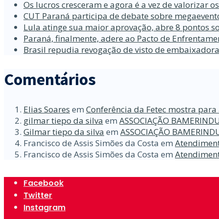
Os lucros cresceram e agora é a vez de valorizar o
CUT Paraná participa de debate sobre megaevento
Lula atinge sua maior aprovação, abre 8 pontos so
Paraná, finalmente, adere ao Pacto de Enfrentame
Brasil repudia revogação de visto de embaixador
Comentários
Elias Soares
em
Conferência da Fetec mostra para 
gilmar tiepo da silva
em
ASSOCIAÇÃO BAMERINDU
Gilmar tiepo da silva
em
ASSOCIAÇÃO BAMERINDU
Francisco de Assis Simões da Costa
em
Atendiment
Francisco de Assis Simões da Costa
em
Atendiment
Facebook
Twitter
Instagram