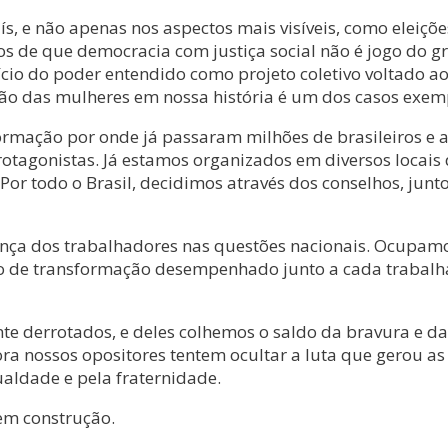
não apenas nos aspectos mais visíveis, como eleições l
os de que democracia com justiça social não é jogo do g
o do poder entendido como projeto coletivo voltado aos 
ação das mulheres em nossa história é um dos casos exem
ormação por onde já passaram milhões de brasileiros e
tagonistas. Já estamos organizados em diversos locais 
Por todo o Brasil, decidimos através dos conselhos, junto
ença dos trabalhadores nas questões nacionais. Ocupamo
ho de transformação desempenhado junto a cada trabalha
errotados, e deles colhemos o saldo da bravura e da c
ra nossos opositores tentem ocultar a luta que gerou as
ualdade e pela fraternidade.
 em construção.