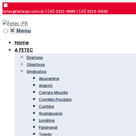
fetec@fetecpr.com.br | (41) 3322-9885 | (41) 3324-5636
✕
Menu
Home
A FETEC
Diretoria
Objetivos
Sindicatos
Apucarana
Arapoti
Campo Mourão
Cornélio Procópio
Curitiba
Guarapuava
Londrina
Paranavaí
Toledo