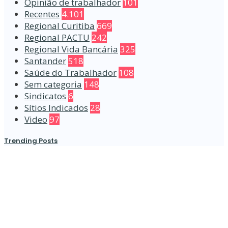
Opinião de trabalhador
101
Recentes
4.101
Regional Curitiba
669
Regional PACTU
242
Regional Vida Bancária
325
Santander
518
Saúde do Trabalhador
108
Sem categoria
148
Sindicatos
6
Sítios Indicados
28
Video
97
Trending Posts