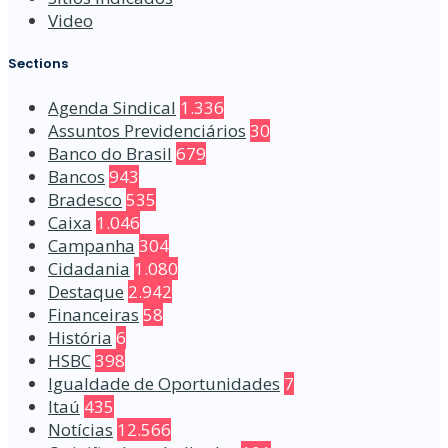
Video
Sections
Agenda Sindical
1.336
Assuntos Previdenciários
30
Banco do Brasil
679
Bancos
943
Bradesco
535
Caixa
1.046
Campanha
304
Cidadania
1.080
Destaque
2.942
Financeiras
58
História
6
HSBC
398
Igualdade de Oportunidades
7
Itaú
435
Notícias
12.566