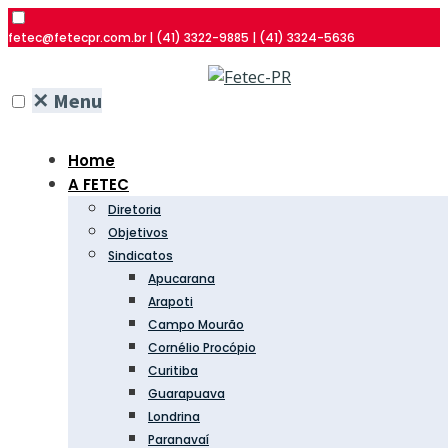
fetec@fetecpr.com.br | (41) 3322-9885 | (41) 3324-5636
✕
Menu
Home
A FETEC
Diretoria
Objetivos
Sindicatos
Apucarana
Arapoti
Campo Mourão
Cornélio Procópio
Curitiba
Guarapuava
Londrina
Paranavaí