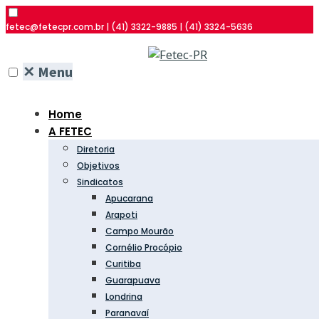
fetec@fetecpr.com.br | (41) 3322-9885 | (41) 3324-5636
✕
Menu
Home
A FETEC
Diretoria
Objetivos
Sindicatos
Apucarana
Arapoti
Campo Mourão
Cornélio Procópio
Curitiba
Guarapuava
Londrina
Paranavaí