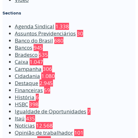
Sections
Agenda Sindical
1.338
Assuntos Previdenciários
30
Banco do Brasil
680
Bancos
945
Bradesco
535
Caixa
1.047
Campanha
306
Cidadania
1.080
Destaque
2.945
Financeiras
59
História
6
HSBC
398
Igualdade de Oportunidades
7
Itaú
435
Notícias
12.568
Opinião de trabalhador
101