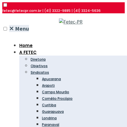
fetec@fetecpr.com.br | (41) 3322-9885 | (41) 3324-5636
✕
Menu
Home
A FETEC
Diretoria
Objetivos
Sindicatos
Apucarana
Arapoti
Campo Mourão
Cornélio Procópio
Curitiba
Guarapuava
Londrina
Paranavaí