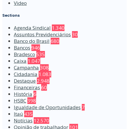
Video
Sections
Agenda Sindical
1.340
Assuntos Previdenciários
30
Banco do Brasil
680
Bancos
946
Bradesco
535
Caixa
1.047
Campanha
308
Cidadania
1.083
Destaque
2.948
Financeiras
60
História
6
HSBC
398
Igualdade de Oportunidades
7
Itaú
435
Notícias
12.570
Opinião de trabalhador
101