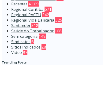
Recentes
4.109
Regional Curitiba
671
Regional PACTU
242
Regional Vida Bancária
325
Santander
518
Saúde do Trabalhador
108
Sem categoria
148
Sindicatos
6
Sítios Indicados
28
Video
97
Trending Posts