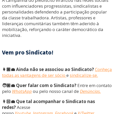
A campanha do plebiscito viralizou nas redes sociais
com influenciadores progressistas, sindicalistas e
personalidades defendendo a participação popular
da classe trabalhadora. Artistas, professores e
lideranças comunitárias também têm aderido à
mobilização, reforçando o caráter democrático da
iniciativa.
Vem pro Sindicato!
👩🏾‍💼 Ainda não se associou ao Sindicato?
Conheça
todas as vantagens de ser sócio
e
sindicalize-se.
🧑🏼‍💼 Quer falar com o Sindicato?
Entre em contato
pelo
WhatsApp
ou pelo nosso canal de
Denúncias.
👨🏻‍💼 Que tal acompanhar o Sindicato nas
redes?
Acesse
nosso
Youtube
,
Instagram
,
Facebook
e
X/Twitter.