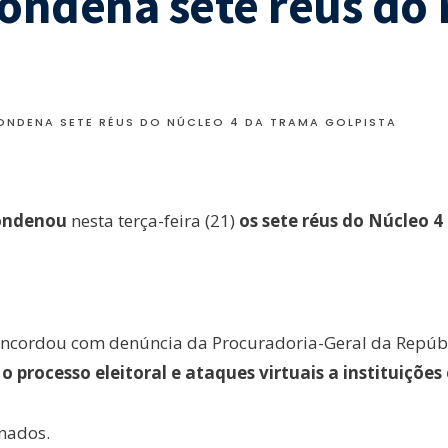
 condena sete réus do
CONDENA SETE RÉUS DO NÚCLEO 4 DA TRAMA GOLPISTA
ondenou
nesta terça-feira (21)
os sete réus do Núcleo 4
concordou com denúncia da Procuradoria-Geral da Repúbl
o processo eleitoral e ataques virtuais a instituiçõe
enados.