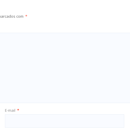
 marcados com
*
E-mail
*