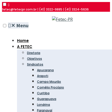
fetec@fetecpr.com.br | (41) 3322-9885 | (41) 3324-5636
✕
Menu
Home
A FETEC
Diretoria
Objetivos
Sindicatos
Apucarana
Arapoti
Campo Mourão
Cornélio Procópio
Curitiba
Guarapuava
Londrina
Paranavaí