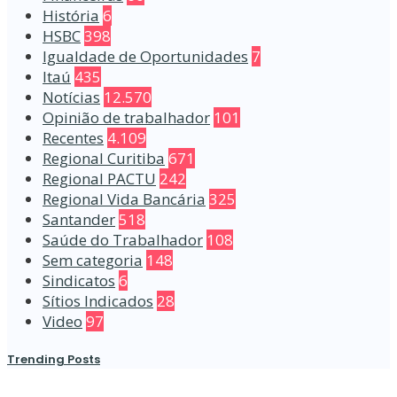
História
6
HSBC
398
Igualdade de Oportunidades
7
Itaú
435
Notícias
12.570
Opinião de trabalhador
101
Recentes
4.109
Regional Curitiba
671
Regional PACTU
242
Regional Vida Bancária
325
Santander
518
Saúde do Trabalhador
108
Sem categoria
148
Sindicatos
6
Sítios Indicados
28
Video
97
Trending Posts