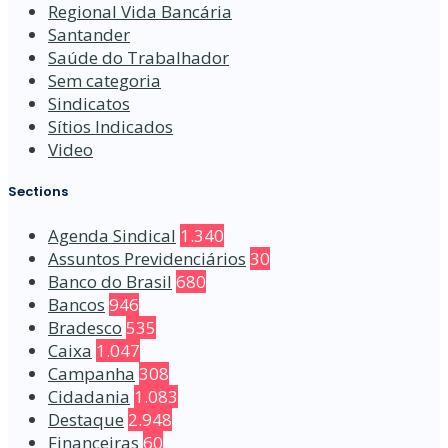
Regional Vida Bancária
Santander
Saúde do Trabalhador
Sem categoria
Sindicatos
Sítios Indicados
Video
Sections
Agenda Sindical
1.340
Assuntos Previdenciários
30
Banco do Brasil
680
Bancos
946
Bradesco
535
Caixa
1.047
Campanha
308
Cidadania
1.083
Destaque
2.948
Financeiras
60