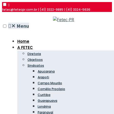
fetec@fetecpr.com.br | (41) 3322-9885 | (41) 3324-5636
✕
Menu
Home
A FETEC
Diretoria
Objetivos
Sindicatos
Apucarana
Arapoti
Campo Mourão
Cornélio Procópio
Curitiba
Guarapuava
Londrina
Paranavaí