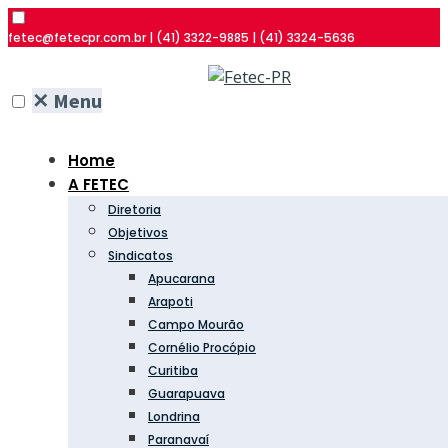
fetec@fetecpr.com.br | (41) 3322-9885 | (41) 3324-5636
✕
Menu
Home
A FETEC
Diretoria
Objetivos
Sindicatos
Apucarana
Arapoti
Campo Mourão
Cornélio Procópio
Curitiba
Guarapuava
Londrina
Paranavaí