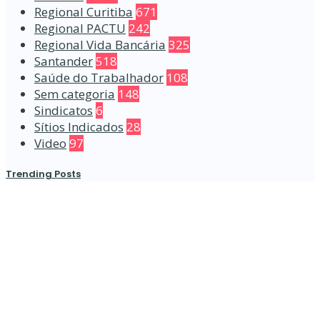
Regional Curitiba
671
Regional PACTU
242
Regional Vida Bancária
325
Santander
518
Saúde do Trabalhador
108
Sem categoria
148
Sindicatos
6
Sítios Indicados
28
Video
97
Trending Posts