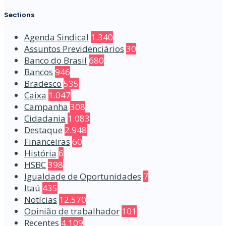
Sections
Agenda Sindical
1.340
Assuntos Previdenciários
30
Banco do Brasil
680
Bancos
946
Bradesco
535
Caixa
1.047
Campanha
308
Cidadania
1.083
Destaque
2.948
Financeiras
60
História
6
HSBC
398
Igualdade de Oportunidades
7
Itaú
435
Notícias
12.570
Opinião de trabalhador
101
Recentes
4.109