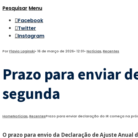
Pesquisar
Menu
Facebook
Twitter
Instagram
Por
Flavio Laginski
•
16 de março de 2026
•
12:01
•
Notícias
,
Recentes
Prazo para enviar d
segunda
Home
Notícias
,
Recentes
Prazo para enviar declaração do IR começa na pr
O prazo para envio da Declaração de Ajuste Anual d