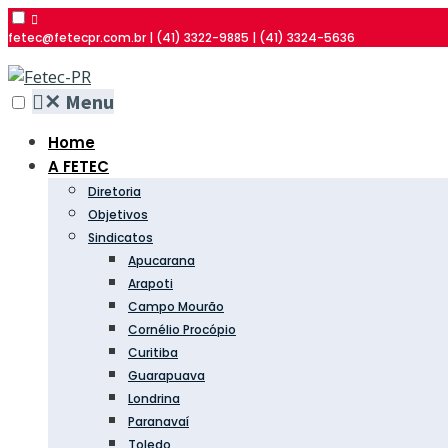
fetec@fetecpr.com.br | (41) 3322-9885 | (41) 3324-5636
✕
Menu
Home
A FETEC
Diretoria
Objetivos
Sindicatos
Apucarana
Arapoti
Campo Mourão
Cornélio Procópio
Curitiba
Guarapuava
Londrina
Paranavaí
Toledo