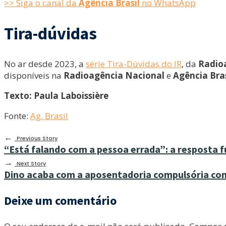
>> Siga o canal da
Agência Brasil
no WhatsApp
Tira-dúvidas
No ar desde 2023, a
série Tira-Dúvidas do IR
, da
Radio
disponíveis na
Radioagência Nacional
e
Agência Bras
Texto:
Paula Laboissière
Fonte:
Ag. Brasil
←
Previous Story
“Está falando com a pessoa errada”: a resposta
→
Next Story
Dino acaba com a aposentadoria compulsória com
Deixe um comentário