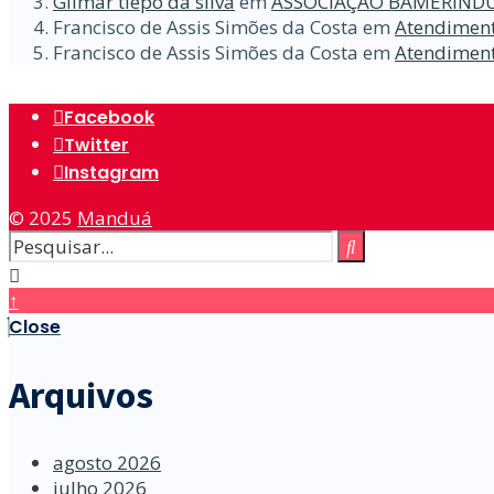
Gilmar tiepo da silva
em
ASSOCIAÇÃO BAMERINDU
Francisco de Assis Simões da Costa
em
Atendiment
Francisco de Assis Simões da Costa
em
Atendiment
Facebook
Twitter
Instagram
© 2025
Manduá
↑
Close
Arquivos
agosto 2026
julho 2026