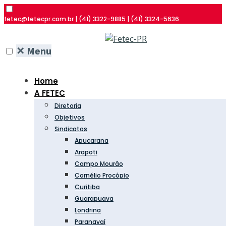
fetec@fetecpr.com.br | (41) 3322-9885 | (41) 3324-5636
✕
Menu
Home
A FETEC
Diretoria
Objetivos
Sindicatos
Apucarana
Arapoti
Campo Mourão
Cornélio Procópio
Curitiba
Guarapuava
Londrina
Paranavaí