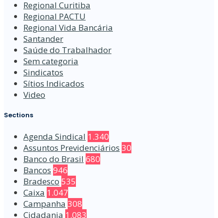
Regional Curitiba
Regional PACTU
Regional Vida Bancária
Santander
Saúde do Trabalhador
Sem categoria
Sindicatos
Sítios Indicados
Video
Sections
Agenda Sindical
1.340
Assuntos Previdenciários
30
Banco do Brasil
680
Bancos
946
Bradesco
535
Caixa
1.047
Campanha
308
Cidadania
1.083