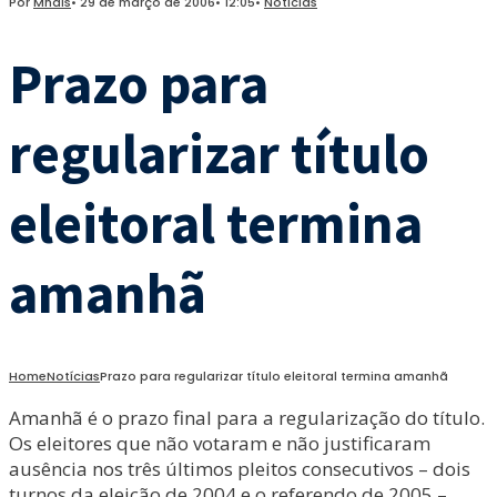
Por
Mhais
•
29 de março de 2006
•
12:05
•
Notícias
Prazo para
regularizar título
eleitoral termina
amanhã
Home
Notícias
Prazo para regularizar título eleitoral termina amanhã
Amanhã é o prazo final para a regularização do título.
Os eleitores que não votaram e não justificaram
ausência nos três últimos pleitos consecutivos – dois
turnos da eleição de 2004 e o referendo de 2005 –