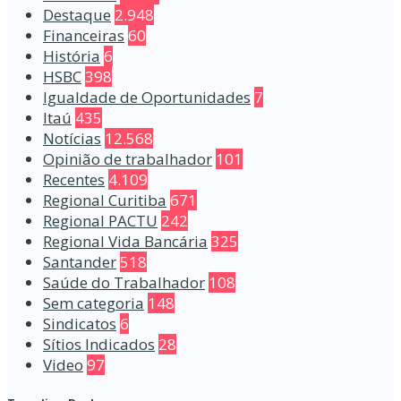
Destaque
2.948
Financeiras
60
História
6
HSBC
398
Igualdade de Oportunidades
7
Itaú
435
Notícias
12.568
Opinião de trabalhador
101
Recentes
4.109
Regional Curitiba
671
Regional PACTU
242
Regional Vida Bancária
325
Santander
518
Saúde do Trabalhador
108
Sem categoria
148
Sindicatos
6
Sítios Indicados
28
Video
97