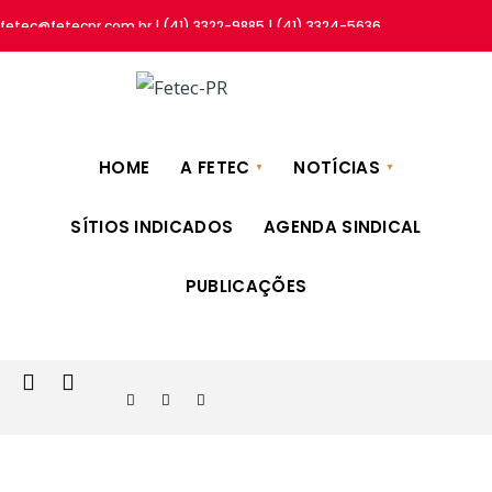
fetec@fetecpr.com.br | (41) 3322-9885 | (41) 3324-5636
HOME
A FETEC
NOTÍCIAS
SÍTIOS INDICADOS
AGENDA SINDICAL
PUBLICAÇÕES