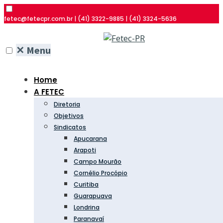
fetec@fetecpr.com.br | (41) 3322-9885 | (41) 3324-5636
✕
Menu
Home
A FETEC
Diretoria
Objetivos
Sindicatos
Apucarana
Arapoti
Campo Mourão
Cornélio Procópio
Curitiba
Guarapuava
Londrina
Paranavaí