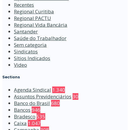
Recentes
Regional Curitiba
Regional PACTU
Regional Vida Bancária
Santander
Saúde do Trabalhador
Sem categoria
Sindicatos
Sítios Indicados
Video
Sections
Agenda Sindical
1.340
Assuntos Previdenciários
30
Banco do Brasil
680
Bancos
946
Bradesco
535
Caixa
1.047
Campanha
308