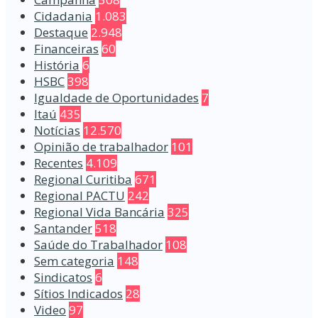
Cidadania
1.083
Destaque
2.948
Financeiras
60
História
6
HSBC
398
Igualdade de Oportunidades
7
Itaú
435
Notícias
12.570
Opinião de trabalhador
101
Recentes
4.109
Regional Curitiba
671
Regional PACTU
242
Regional Vida Bancária
325
Santander
518
Saúde do Trabalhador
108
Sem categoria
148
Sindicatos
6
Sítios Indicados
28
Video
97