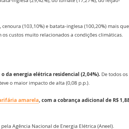
ta-inglesa (29,42%), do tomate (17,27%), do feijão-
, cenoura (103,10%) e batata-inglesa (100,20%) mais que
os custos muito relacionados a condições climáticas.
o da energia elétrica residencial (2,04%).
De todos os
eve o maior impacto de alta (0,08 p.p.).
arifária amarela
, com a cobrança adicional de R$ 1,8
.
pela Agência Nacional de Energia Elétrica (Aneel).