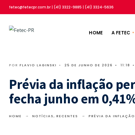
fetec@fetecpr.com.br | (41) 3322-9885 | (41) 3324-5636
HOME
A FETEC
POR
FLAVIO LAGINSKI
•
25 DE JUNHO DE 2026
•
11:18
•
Prévia da inflação pe
fecha junho em 0,41
HOME
NOTÍCIAS
,
RECENTES
PRÉVIA DA INFLAÇÃO