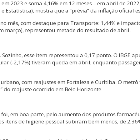
% em 2023 e soma 4,16% em 12 meses – em abril de 2022,
a e Estatística), mostra que a “prévia” da inflação oficial
no mês, com destaque para Transporte: 1,44% e impacto 
março), representou metade do resultado de abril.
 Sozinho, esse item representou a 0,17 ponto. O IBGE ap
icular (-2,17%) tiveram queda em abril, enquanto passage
 urbano, com reajustes em Fortaleza e Curitiba. O metr
l” do reajuste ocorrido em Belo Horizonte.
 foi, em boa parte, pelo aumento dos produtos farmacêut
 os itens de higiene pessoal subiram bem menos, de 2,3