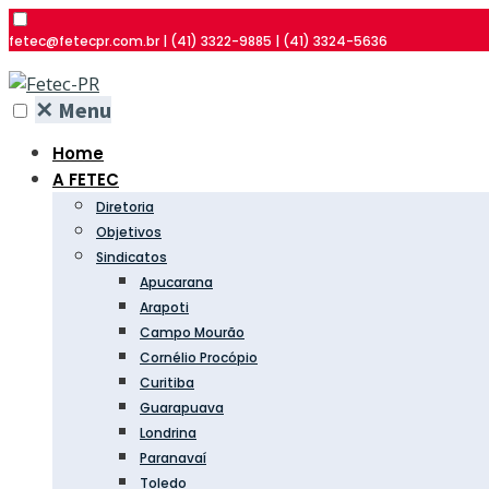
fetec@fetecpr.com.br | (41) 3322-9885 | (41) 3324-5636
✕
Menu
Home
A FETEC
Diretoria
Objetivos
Sindicatos
Apucarana
Arapoti
Campo Mourão
Cornélio Procópio
Curitiba
Guarapuava
Londrina
Paranavaí
Toledo