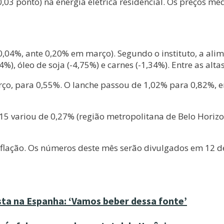
0,03 ponto) na energia elétrica residencial. Os preços 
0,04%, ante 0,20% em março). Segundo o instituto, a ali
%), óleo de soja (-4,75%) e carnes (-1,34%). Entre as altas
arço, para 0,55%. O lanche passou de 1,02% para 0,82%, 
-15 variou de 0,27% (região metropolitana de Belo Horizo
inflação. Os números deste mês serão divulgados em 12 d
sta na Espanha: ‘Vamos beber dessa fonte’