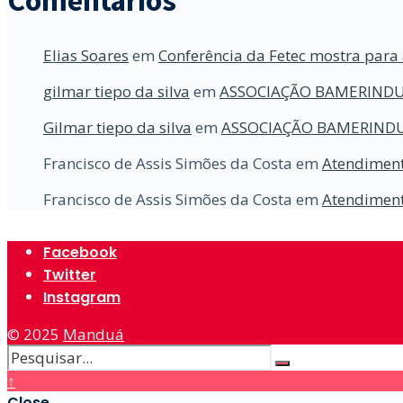
Comentários
Elias Soares
em
Conferência da Fetec mostra para 
gilmar tiepo da silva
em
ASSOCIAÇÃO BAMERINDU
Gilmar tiepo da silva
em
ASSOCIAÇÃO BAMERINDU
Francisco de Assis Simões da Costa
em
Atendiment
Francisco de Assis Simões da Costa
em
Atendiment
Facebook
Twitter
Instagram
© 2025
Manduá
↑
Close