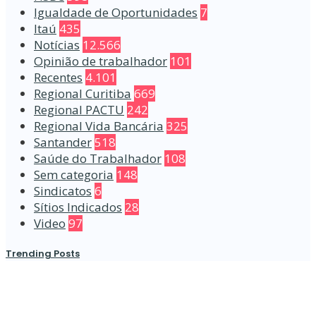
Igualdade de Oportunidades
7
Itaú
435
Notícias
12.566
Opinião de trabalhador
101
Recentes
4.101
Regional Curitiba
669
Regional PACTU
242
Regional Vida Bancária
325
Santander
518
Saúde do Trabalhador
108
Sem categoria
148
Sindicatos
6
Sítios Indicados
28
Video
97
Trending Posts