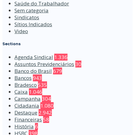
Saúde do Trabalhador
Sem categoria
Sindicatos
Sítios Indicados
Video
Sections
Agenda Sindical
1.336
Assuntos Previdenciários
30
Banco do Brasil
679
Bancos
943
Bradesco
535
Caixa
1.046
Campanha
304
Cidadania
1.080
Destaque
2.942
Financeiras
58
História
6
HSBC
398