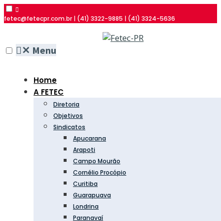
fetec@fetecpr.com.br | (41) 3322-9885 | (41) 3324-5636
✕
Menu
Home
A FETEC
Diretoria
Objetivos
Sindicatos
Apucarana
Arapoti
Campo Mourão
Cornélio Procópio
Curitiba
Guarapuava
Londrina
Paranavaí