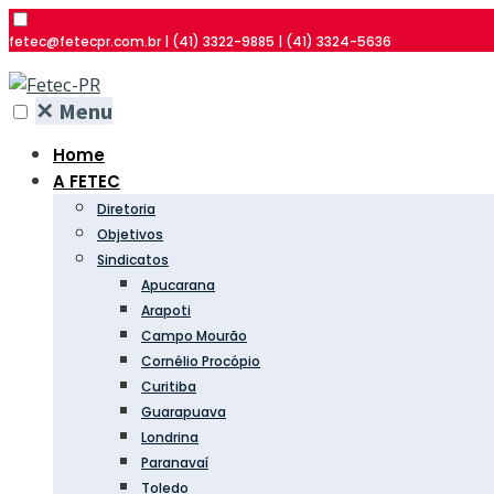
fetec@fetecpr.com.br | (41) 3322-9885 | (41) 3324-5636
✕
Menu
Home
A FETEC
Diretoria
Objetivos
Sindicatos
Apucarana
Arapoti
Campo Mourão
Cornélio Procópio
Curitiba
Guarapuava
Londrina
Paranavaí
Toledo