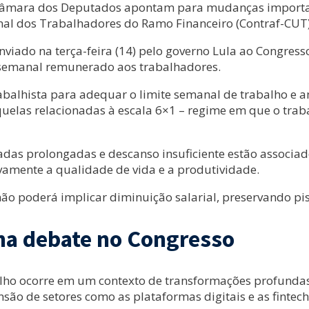
 Câmara dos Deputados apontam para mudanças importan
l dos Trabalhadores do Ramo Financeiro (Contraf-CUT)
, enviado na terça-feira (14) pelo governo Lula ao Congr
 semanal remunerado aos trabalhadores.
trabalhista para adequar o limite semanal de trabalho e 
quelas relacionadas à escala 6×1 – regime em que o trab
adas prolongadas e descanso insuficiente estão associa
amente a qualidade de vida e a produtividade.
o poderá implicar diminuição salarial, preservando pis
a debate no Congresso
alho ocorre em um contexto de transformações profunda
ão de setores como as plataformas digitais e as fintech