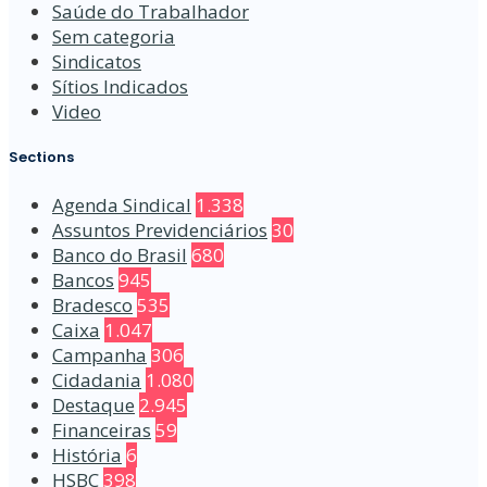
Saúde do Trabalhador
Sem categoria
Sindicatos
Sítios Indicados
Video
Sections
Agenda Sindical
1.338
Assuntos Previdenciários
30
Banco do Brasil
680
Bancos
945
Bradesco
535
Caixa
1.047
Campanha
306
Cidadania
1.080
Destaque
2.945
Financeiras
59
História
6
HSBC
398