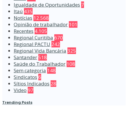
Igualdade de Oportunidades
7
Itaú
435
Notícias
12.568
Opinião de trabalhador
101
Recentes
4.105
Regional Curitiba
670
Regional PACTU
242
Regional Vida Bancária
325
Santander
518
Saúde do Trabalhador
108
Sem categoria
148
Sindicatos
6
Sítios Indicados
28
Video
97
Trending Posts