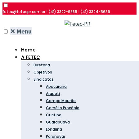
fetec@fetecpr.com.br | (41) 3322-9885 | (41) 3324-5636
✕
Menu
Home
A FETEC
Diretoria
Objetivos
Sindicatos
Apucarana
Arapoti
Campo Mourão
Cornélio Procópio
Curitiba
Guarapuava
Londrina
Paranavaí