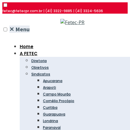
fetec@fetecpr.com.br | (41) 3322-9885 | (41) 3324-5636
✕
Menu
Home
A FETEC
Diretoria
Objetivos
Sindicatos
Apucarana
Arapoti
Campo Mourão
Cornélio Procópio
Curitiba
Guarapuava
Londrina
Paranavaí