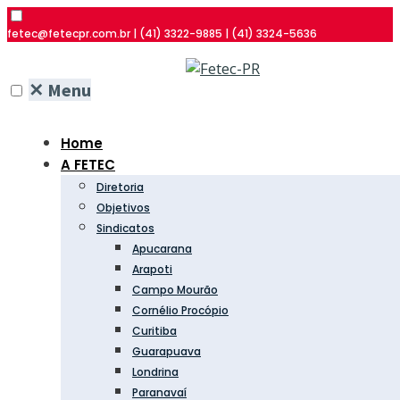
fetec@fetecpr.com.br | (41) 3322-9885 | (41) 3324-5636
✕
Menu
Home
A FETEC
Diretoria
Objetivos
Sindicatos
Apucarana
Arapoti
Campo Mourão
Cornélio Procópio
Curitiba
Guarapuava
Londrina
Paranavaí