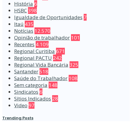
História
6
HSBC
398
Igualdade de Oportunidades
7
Itaú
435
Notícias
12.570
Opinião de trabalhador
101
Recentes
4.109
Regional Curitiba
671
Regional PACTU
242
Regional Vida Bancária
325
Santander
518
Saúde do Trabalhador
108
Sem categoria
148
Sindicatos
6
Sítios Indicados
28
Video
97
Trending Posts