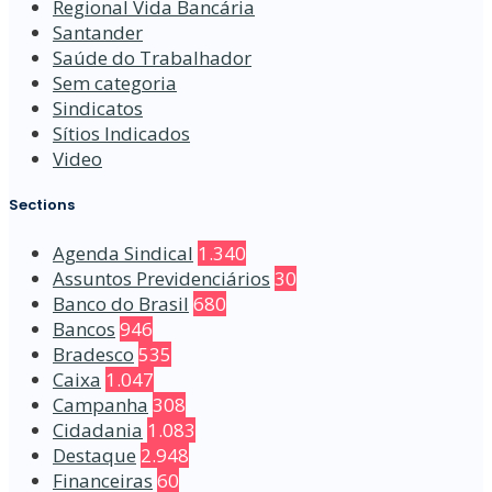
Regional Vida Bancária
Santander
Saúde do Trabalhador
Sem categoria
Sindicatos
Sítios Indicados
Video
Sections
Agenda Sindical
1.340
Assuntos Previdenciários
30
Banco do Brasil
680
Bancos
946
Bradesco
535
Caixa
1.047
Campanha
308
Cidadania
1.083
Destaque
2.948
Financeiras
60